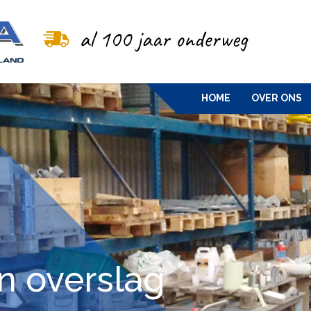
HOME
OVER ONS
n overslag